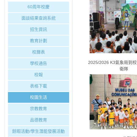
60周年校慶
面談結果查詢系統
招生資訊
教育計劃
校曆表
2025/2026 K3氣象局
學校通告
衛隊
校報
表格下載
校園生活
宗教教育
品德教育
餘暇活動/學生潛能發展活動