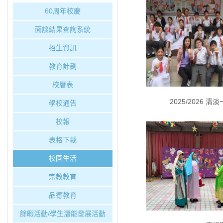
60周年校慶
面談結果查詢系統
招生資訊
教育計劃
校曆表
2025/2026 清
學校通告
校報
表格下載
校園生活
宗教教育
品德教育
餘暇活動/學生潛能發展活動