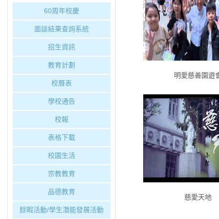
60周年校慶
面談結果查詢系統
招生資訊
教育計劃
明愛慈善園遊
校曆表
學校通告
校報
表格下載
校園生活
宗教教育
品德教育
慈愛天地
餘暇活動/學生潛能發展活動