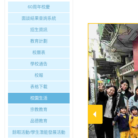
60周年校慶
面談結果查詢系統
招生資訊
教育計劃
校曆表
學校通告
校報
表格下載
校園生活
宗教教育
品德教育
餘暇活動/學生潛能發展活動